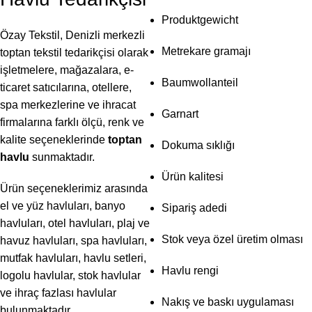
Produktgewicht
Özay Tekstil, Denizli merkezli
Metrekare gramajı
toptan tekstil tedarikçisi olarak
işletmelere, mağazalara, e-
Baumwollanteil
ticaret satıcılarına, otellere,
spa merkezlerine ve ihracat
Garnart
firmalarına farklı ölçü, renk ve
kalite seçeneklerinde
toptan
Dokuma sıklığı
havlu
sunmaktadır.
Ürün kalitesi
Ürün seçeneklerimiz arasında
el ve yüz havluları, banyo
Sipariş adedi
havluları, otel havluları, plaj ve
Stok veya özel üretim olması
havuz havluları, spa havluları,
mutfak havluları, havlu setleri,
Havlu rengi
logolu havlular, stok havlular
ve ihraç fazlası havlular
Nakış ve baskı uygulaması
bulunmaktadır.