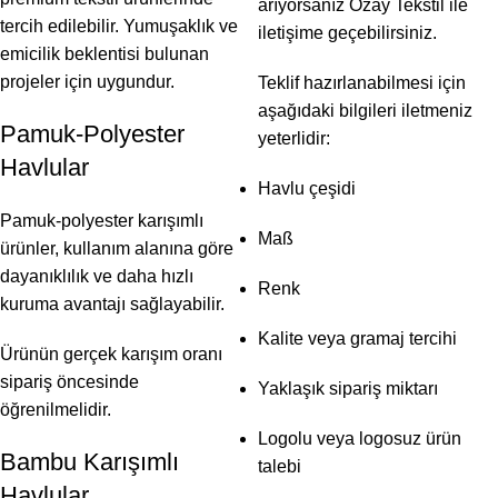
arıyorsanız Özay Tekstil ile
tercih edilebilir. Yumuşaklık ve
iletişime geçebilirsiniz.
emicilik beklentisi bulunan
projeler için uygundur.
Teklif hazırlanabilmesi için
aşağıdaki bilgileri iletmeniz
Pamuk-Polyester
yeterlidir:
Havlular
Havlu çeşidi
Pamuk-polyester karışımlı
Maß
ürünler, kullanım alanına göre
dayanıklılık ve daha hızlı
Renk
kuruma avantajı sağlayabilir.
Kalite veya gramaj tercihi
Ürünün gerçek karışım oranı
sipariş öncesinde
Yaklaşık sipariş miktarı
öğrenilmelidir.
Logolu veya logosuz ürün
Bambu Karışımlı
talebi
Havlular