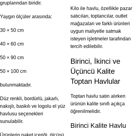
gruplarından biridir.
Kilo ile havlu, özellikle pazar
satıcıları, toptancılar, outlet
Yaygın ölçüler arasında:
mağazaları ve farklı ürünleri
30 × 50 cm
uygun maliyetle satmak
isteyen işletmeler tarafından
40 × 60 cm
tercih edilebilir.
50 × 90 cm
Birinci, İkinci ve
Üçüncü Kalite
50 × 100 cm
Toptan Havlular
bulunmaktadır.
Toptan havlu satın alırken
Düz renkli, bordürlü, jakarlı,
ürünün kalite sınıfı açıkça
nakışlı, baskılı ve logolu el yüz
öğrenilmelidir.
havlusu seçenekleri
sunulabilir.
Birinci Kalite Havlu
Ürünlerin paket içeriği, ölçüsü,