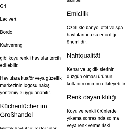
sahiptir.
Gri
Emicilik
Lacivert
Özellikle banyo, otel ve spa
Bordo
havlularında su emiciliği
önemlidir.
Kahverengi
Nahtqualität
gibi koyu renkli havlular tercih
edilebilir.
Kenar ve uç dikişlerinin
düzgün olması ürünün
Havlulara kuaför veya güzellik
kullanım ömrünü etkileyebilir.
merkezinin logosu nakış
yöntemiyle uygulanabilir.
Renk dayanıklılığı
Küchentücher im
Koyu ve renkli ürünlerde
Großhandel
yıkama sonrasında solma
veya renk verme riski
Mutfak havluları; restoranlar,