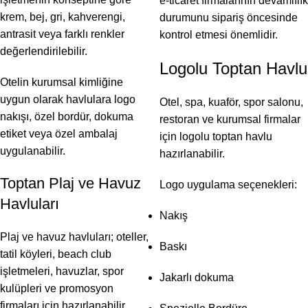
e-ticaret firmalarının devamlılık
krem, bej, gri, kahverengi,
durumunu sipariş öncesinde
antrasit veya farklı renkler
kontrol etmesi önemlidir.
değerlendirilebilir.
Logolu Toptan Havlu
Otelin kurumsal kimliğine
uygun olarak havlulara logo
Otel, spa, kuaför, spor salonu,
nakışı, özel bordür, dokuma
restoran ve kurumsal firmalar
etiket veya özel ambalaj
için logolu toptan havlu
uygulanabilir.
hazırlanabilir.
Toptan Plaj ve Havuz
Logo uygulama seçenekleri:
Havluları
Nakış
Plaj ve havuz havluları; oteller,
Baskı
tatil köyleri, beach club
işletmeleri, havuzlar, spor
Jakarlı dokuma
kulüpleri ve promosyon
firmaları için hazırlanabilir.