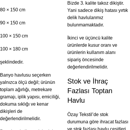
Bizde 3. kalite takoz dikiştir.
80 × 150 cm
Yani sadece dikiş hatası yırtık
delik havlularımız
90 × 150 cm
bulunmamaktadır.
100 × 150 cm
İkinci ve üçüncü kalite
ürünlerde kusur oranı ve
100 × 180 cm
ürünlerin kullanım alanı
sipariş öncesinde
şeklindedir.
değerlendirilmelidir.
Banyo havlusu seçerken
Stok ve İhraç
yalnızca ölçü değil; ürünün
Fazlası Toptan
toplam ağırlığı, metrekare
gramajı, iplik yapısı, emiciliği,
Havlu
dokuma sıklığı ve kenar
dikişleri de
Özay Tekstil’de stok
değerlendirilmelidir.
durumuna göre ihracat fazlası
ve stok fazlası havlu çeşitleri