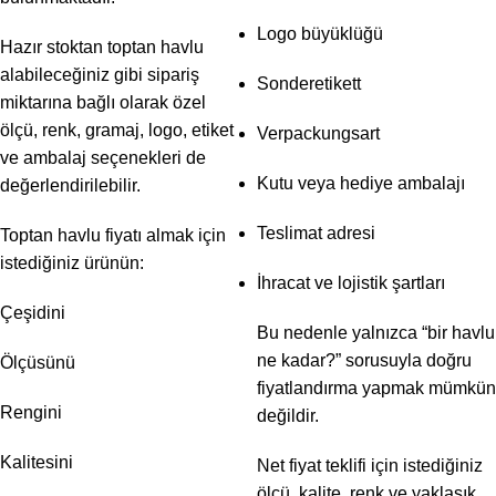
Logo büyüklüğü
Hazır stoktan toptan havlu
alabileceğiniz gibi sipariş
Sonderetikett
miktarına bağlı olarak özel
ölçü, renk, gramaj, logo, etiket
Verpackungsart
ve ambalaj seçenekleri de
Kutu veya hediye ambalajı
değerlendirilebilir.
Teslimat adresi
Toptan havlu fiyatı almak için
istediğiniz ürünün:
İhracat ve lojistik şartları
Çeşidini
Bu nedenle yalnızca “bir havlu
ne kadar?” sorusuyla doğru
Ölçüsünü
fiyatlandırma yapmak mümkün
Rengini
değildir.
Kalitesini
Net fiyat teklifi için istediğiniz
ölçü, kalite, renk ve yaklaşık