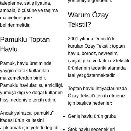
yöntemiyle gönderilir.
taleplerine, satış fiyatına,
ambalaj ölçüsüne ve taşıma
Warum Özay
maliyetine göre
Tekstil?
belirlenmelidir.
Pamuklu Toptan
2001 yılında Denizli’de
kurulan Özay Tekstil; toptan
Havlu
havlu, bornoz, nevresim,
çarşaf, pike ve farklı ev tekstili
Pamuk, havlu üretiminde
ürünlerinin tedariki alanında
yaygın olarak kullanılan
faaliyet göstermektedir.
malzemelerden biridir.
Pamuklu havlular; su emiciliği,
Toptan havlu ihtiyaçlarınızda
yumuşaklığı ve doğal kullanım
Özay Tekstil’i tercih etmeniz
hissi nedeniyle tercih edilir.
için başlıca nedenler:
Ancak yalnızca “pamuklu”
Geniş havlu ürün grubu
ifadesi ürün kalitesini
açıklamak için yeterli değildir.
Stok havlu seçenekleri