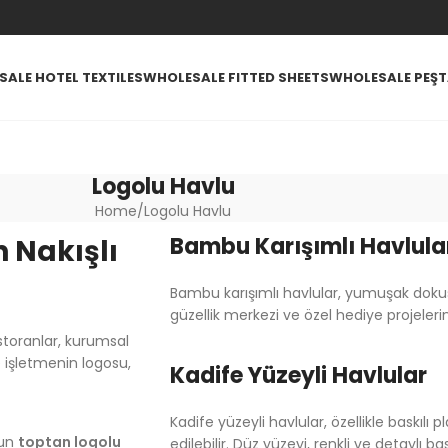
ALE HOTEL TEXTILES
WHOLESALE FITTED SHEETS
WHOLESALE PEŞ
Logolu Havlu
Home
Logolu Havlu
Bambu Karışımlı Havlula
 Nakışlı
Bambu karışımlı havlular, yumuşak do
güzellik merkezi ve özel hediye projelerin
estoranlar, kurumsal
e işletmenin logosu,
Kadife Yüzeyli Havlular
Kadife yüzeyli havlular, özellikle baskılı
gun
toptan logolu
edilebilir. Düz yüzeyi, renkli ve detaylı b