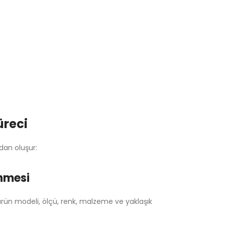
üreci
dan oluşur:
enmesi
ürün modeli, ölçü, renk, malzeme ve yaklaşık