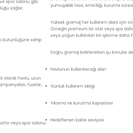
 ve spor salonu gibi
yumuşaklık hissi, emiciliği, kuruma süresi
lüğü sağlar.
Yüksek gramaj her kullanım alanı için o
Örneğin premium bir otel veya spa daha
veya yoğun kullanılan bir işletme daha hı
ogo bütünlüğüne sahip
Doğru gramaj belirlenirken şu konular değ
Havlunun kullanılacağı alan
ı olarak havlu, uzun
ampanyaları, fuarlar,
Günlük kullanım sıklığı
Yıkama ve kurutma kapasitesi
Hedeflenen kalite seviyesi
kuaför veya spor salonu