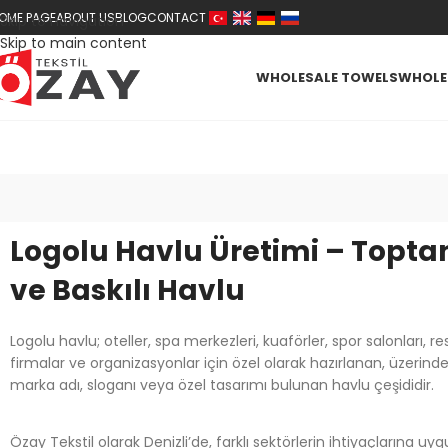
OME PAGE
ABOUT US
BLOG
CONTACT
Skip to navigation
Skip to main content
WHOLESALE TOWELS
WHOLES
Logolu Havlu Üretimi – Toptan
ve Baskılı Havlu
Logolu havlu; oteller, spa merkezleri, kuaförler, spor salonları, r
firmalar ve organizasyonlar için özel olarak hazırlanan, üzerind
marka adı, sloganı veya özel tasarımı bulunan havlu çeşididir.
Özay Tekstil olarak Denizli’de, farklı sektörlerin ihtiyaçlarına uy