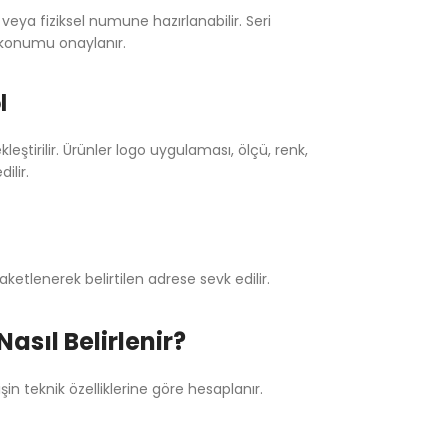
 veya fiziksel numune hazırlanabilir. Seri
 konumu onaylanır.
l
eştirilir. Ürünler logo uygulaması, ölçü, renk,
ilir.
aketlenerek belirtilen adrese sevk edilir.
Nasıl Belirlenir?
işin teknik özelliklerine göre hesaplanır.