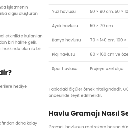
nda işletmenin
Yüz havlusu
50 × 90 cm, 50 × 
rka algısı oluşturan
Ayak havlusu
50 × 70 cm
 etkinlikte kullanılan
Banyo havlusu
70 × 140 cm, 100 ×
 biri hâline gelir.
si hakkında olumlu bir
Plaj havlusu
80 × 160 cm ve özel
Spor havlusu
Projeye özel ölçü
dir?
erilere hediye
Tablodaki ölçüler örnek niteliğindedir. G
öncesinde teyit edilmelidir.
Havlu Gramajı Nasıl Se
rafından daha kolay
Gramaj, havlunun metrekare başına düşe