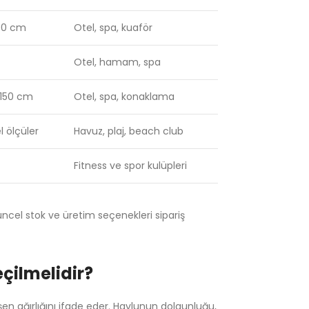
100 cm
Otel, spa, kuaför
Otel, hamam, spa
 150 cm
Otel, spa, konaklama
 ölçüler
Havuz, plaj, beach club
Fitness ve spor kulüpleri
üncel stok ve üretim seçenekleri sipariş
çilmelidir?
n ağırlığını ifade eder. Havlunun dolgunluğu,