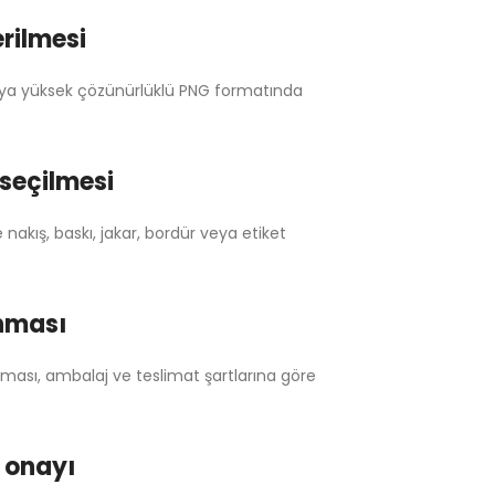
rilmesi
eya yüksek çözünürlüklü PNG formatında
seçilmesi
akış, baskı, jakar, bordür veya etiket
anması
ulaması, ambalaj ve teslimat şartlarına göre
 onayı