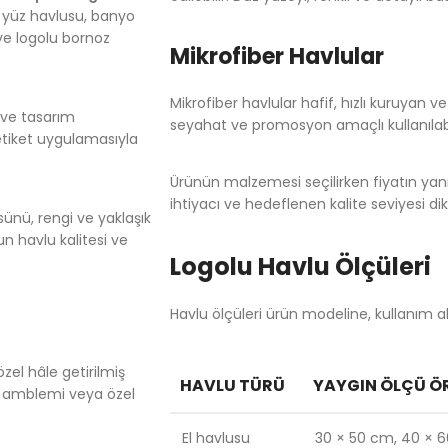
, yüz havlusu, banyo
 ve logolu bornoz
Mikrofiber Havlular
Mikrofiber havlular hafif, hızlı kuruyan v
 ve tasarım
seyahat ve promosyon amaçlı kullanılabi
 etiket uygulamasıyla
Ürünün malzemesi seçilirken fiyatın yanı
ihtiyacı ve hedeflenen kalite seviyesi dik
sünü, rengi ve yaklaşık
gun havlu kalitesi ve
Logolu Havlu Ölçüleri
Havlu ölçüleri ürün modeline, kullanım al
el hâle getirilmiş
HAVLU TÜRÜ
YAYGIN ÖLÇÜ Ö
ı, amblemi veya özel
El havlusu
30 × 50 cm, 40 × 