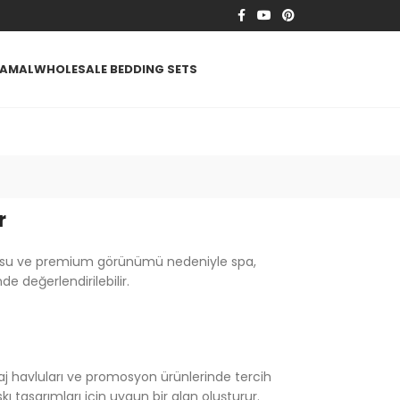
TAMAL
WHOLESALE BEDDING SETS
r
kusu ve premium görünümü nedeniyle spa,
de değerlendirilebilir.
 plaj havluları ve promosyon ürünlerinde tercih
askı tasarımları için uygun bir alan oluşturur.