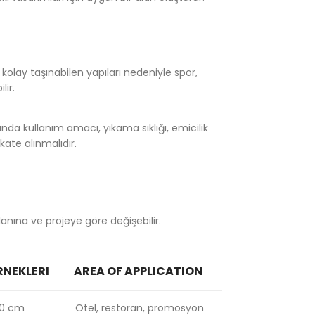
e kolay taşınabilen yapıları nedeniyle spor,
lir.
nda kullanım amacı, yıkama sıklığı, emicilik
kate alınmalıdır.
anına ve projeye göre değişebilir.
RNEKLERI
AREA OF APPLICATION
60 cm
Otel, restoran, promosyon