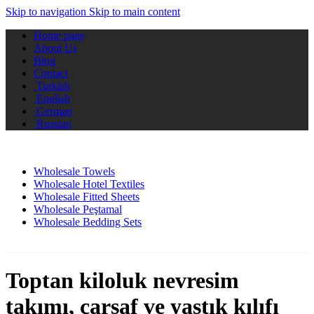
Skip to navigation
Skip to main content
Home page
About Us
Blog
Contact
Turkish
English
German
Russian
Wholesale Towels
Wholesale Hotel Textiles
Wholesale Fitted Sheets
Wholesale Peştamal
Wholesale Bedding Sets
Toptan kiloluk nevresim
takımı, çarşaf ve yastık kılıfı