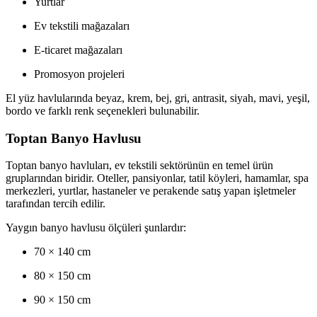
Yurtlar
Ev tekstili mağazaları
E-ticaret mağazaları
Promosyon projeleri
El yüz havlularında beyaz, krem, bej, gri, antrasit, siyah, mavi, yeşil,
bordo ve farklı renk seçenekleri bulunabilir.
Toptan Banyo Havlusu
Toptan banyo havluları, ev tekstili sektörünün en temel ürün
gruplarından biridir. Oteller, pansiyonlar, tatil köyleri, hamamlar, spa
merkezleri, yurtlar, hastaneler ve perakende satış yapan işletmeler
tarafından tercih edilir.
Yaygın banyo havlusu ölçüleri şunlardır:
70 × 140 cm
80 × 150 cm
90 × 150 cm