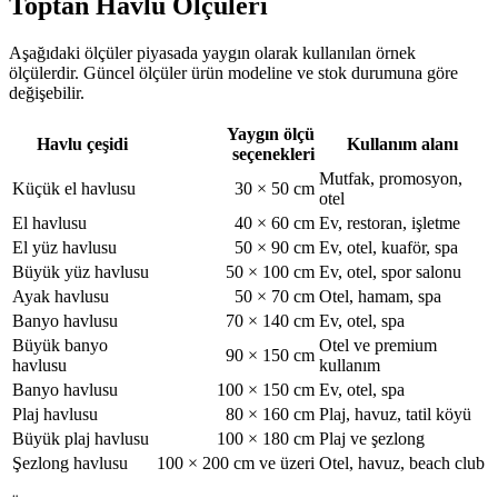
Toptan Havlu Ölçüleri
Aşağıdaki ölçüler piyasada yaygın olarak kullanılan örnek
ölçülerdir. Güncel ölçüler ürün modeline ve stok durumuna göre
değişebilir.
Yaygın ölçü
Havlu çeşidi
Kullanım alanı
seçenekleri
Mutfak, promosyon,
Küçük el havlusu
30 × 50 cm
otel
El havlusu
40 × 60 cm
Ev, restoran, işletme
El yüz havlusu
50 × 90 cm
Ev, otel, kuaför, spa
Büyük yüz havlusu
50 × 100 cm
Ev, otel, spor salonu
Ayak havlusu
50 × 70 cm
Otel, hamam, spa
Banyo havlusu
70 × 140 cm
Ev, otel, spa
Büyük banyo
Otel ve premium
90 × 150 cm
havlusu
kullanım
Banyo havlusu
100 × 150 cm
Ev, otel, spa
Plaj havlusu
80 × 160 cm
Plaj, havuz, tatil köyü
Büyük plaj havlusu
100 × 180 cm
Plaj ve şezlong
Şezlong havlusu
100 × 200 cm ve üzeri
Otel, havuz, beach club