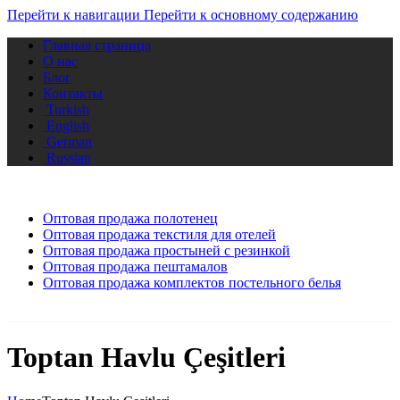
Перейти к навигации
Перейти к основному содержанию
Главная страница
О нас
Блог
Контакты
Turkish
English
German
Russian
Оптовая продажа полотенец
Оптовая продажа текстиля для отелей
Оптовая продажа простыней с резинкой
Оптовая продажа пештамалов
Оптовая продажа комплектов постельного белья
Toptan Havlu Çeşitleri