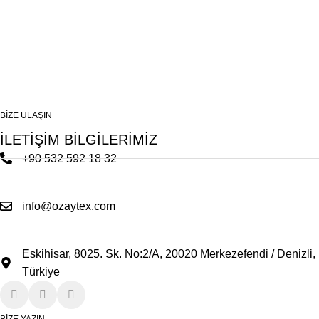
BİZE ULAŞIN
İLETİŞİM BİLGİLERİMİZ
+90 532 592 18 32
info@ozaytex.com
Eskihisar, 8025. Sk. No:2/A, 20020 Merkezefendi / Denizli,
Türkiye