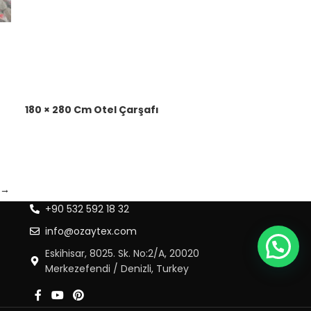
180 × 280 Cm Otel Çarşafı
→
+90 532 592 18 32
info@ozaytex.com
Eskihisar, 8025. Sk. No:2/A, 20020
Merkezefendi / Denizli, Turkey