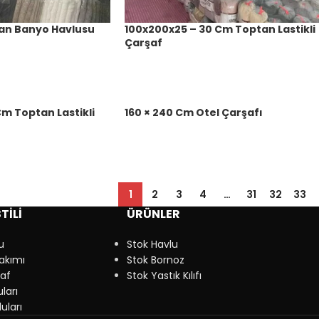
an Banyo Havlusu
100x200x25 – 30 Cm Toptan Lastikli
Çarşaf
m Toptan Lastikli
160 × 240 Cm Otel Çarşafı
1
2
3
4
…
31
32
33
TİLİ
ÜRÜNLER
u
Stok Havlu
akımı
Stok Bornoz
şaf
Stok Yastık Kılıfı
ları
uları