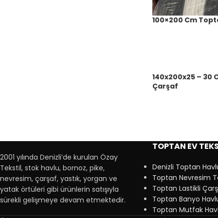
100×200 Cm Topt
140x200x25 – 30 C
Çarşaf
TOPTAN EV TEKS
2001 yılında Denizli’de kurulan Özay
Denizli Toptan Havl
Tekstil, stok havlu, bornoz, pike,
Toptan Nevresim T
nevresim, çarşaf, yastık, yorgan ve
Toptan Lastikli Çar
yatak örtüleri gibi ürünlerin satışıyla
Toptan Banyo Havlu
sürekli gelişmeye devam etmektedir.
Toptan Mutfak Havl