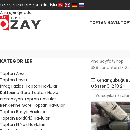
NASAYFA
HAKKIMIZDA
BLOG
İLETIŞIM
Navigasyona atla
Ana içeriğe atla
TOPTAN HAVLU
TOPT
KATEGORILER
Ana Sayfa
Shop
388 sonuçtan 1-12 ar
Toptan Alez
Toptan Havlu
Kenar çubuğunu
İhraç Fazlası Toptan Havlular
Göster
9
12
18
24
Kalitesine Göre Toptan Havlu
Promosyon Toptan Havlular
Renklerine Göre Toptan Havlular
Toptan Banyo Havluları
Toptan Bordürlü Havlular
Toptan El Yüz Havluları