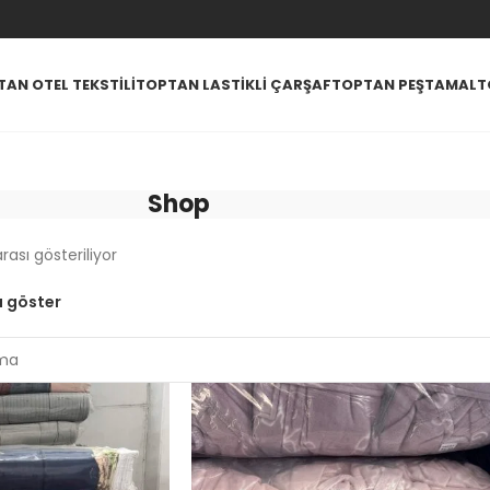
AN OTEL TEKSTILI
TOPTAN LASTIKLI ÇARŞAF
TOPTAN PEŞTAMAL
T
Shop
ası gösteriliyor
 göster