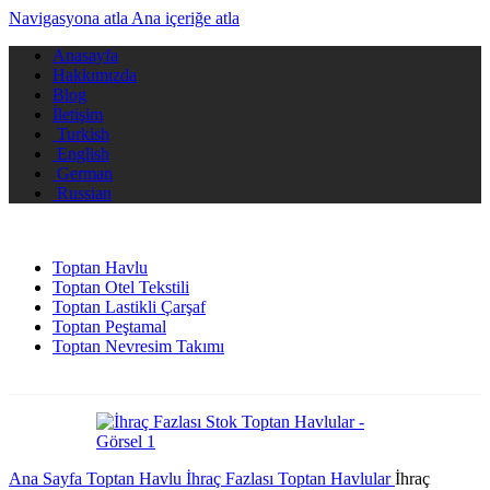
Navigasyona atla
Ana içeriğe atla
Anasayfa
Hakkımızda
Blog
İletişim
Turkish
English
German
Russian
Toptan Havlu
Toptan Otel Tekstili
Toptan Lastikli Çarşaf
Toptan Peştamal
Toptan Nevresim Takımı
Ana Sayfa
Toptan Havlu
İhraç Fazlası Toptan Havlular
İhraç