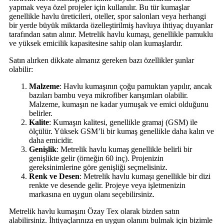
yapmak veya özel projeler için kullanılır. Bu tür kumaşlar
genellikle havlu üreticileri, oteller, spor salonları veya herhangi
bir yerde büyük miktarda özelleştirilmiş havluya ihtiyaç duyanlar
tarafından satın alınır. Metrelik havlu kumaşı, genellikle pamuklu
ve yüksek emicilik kapasitesine sahip olan kumaşlardır.
Satın alırken dikkate almanız gereken bazı özellikler şunlar
olabilir:
Malzeme
: Havlu kumaşının çoğu pamuktan yapılır, ancak
bazıları bambu veya mikrofiber karışımları olabilir.
Malzeme, kumaşın ne kadar yumuşak ve emici olduğunu
belirler.
Kalite
: Kumaşın kalitesi, genellikle gramaj (GSM) ile
ölçülür. Yüksek GSM’li bir kumaş genellikle daha kalın ve
daha emicidir.
Genişlik
: Metrelik havlu kumaş genellikle belirli bir
genişlikte gelir (örneğin 60 inç). Projenizin
gereksinimlerine göre genişliği seçmelisiniz.
Renk ve Desen
: Metrelik havlu kumaşı genellikle bir dizi
renkte ve desende gelir. Projeye veya işletmenizin
markasına en uygun olanı seçebilirsiniz.
Metrelik havlu kumaşını Özay Tex olarak bizden satın
alabilirsiniz. İhtiyaçlarınıza en uygun olanını bulmak için bizimle