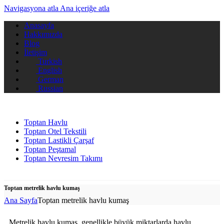
Navigasyona atla
Ana içeriğe atla
Anasayfa
Hakkımızda
Blog
İletişim
Turkish
English
German
Russian
Toptan Havlu
Toptan Otel Tekstili
Toptan Lastikli Çarşaf
Toptan Peştamal
Toptan Nevresim Takımı
Toptan metrelik havlu kumaş
Ana Sayfa
Toptan metrelik havlu kumaş
Metrelik havlu kumaş, genellikle büyük miktarlarda havlu