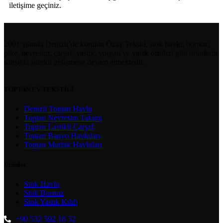
iletişime geçiniz.
2001 yılında Denizli’de kurulan Özay Tekstil, stok havlu, bornoz,
pike, nevresim, çarşaf, yastık, yorgan ve yatak örtüleri gibi ürünlerin
satışıyla sürekli gelişmeye devam etmektedir.
TOPTAN EV TEKSTİLİ
Denizli Toptan Havlu
Toptan Nevresim Takımı
Toptan Lastikli Çarşaf
Toptan Banyo Havluları
Toptan Mutfak Havluları
Ürünler
Stok Havlu
Stok Bornoz
Stok Yastık Kılıfı
+90 532 592 18 32