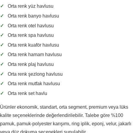
✓
Orta renk yüz havlusu
✓
Orta renk banyo havlusu
✓
Orta renk otel havlusu
✓
Orta renk spa havlusu
✓
Orta renk kuaför havlusu
✓
Orta renk hamam havlusu
✓
Orta renk plaj havlusu
✓
Orta renk şezlong havlusu
✓
Orta renk mutfak havlusu
✓
Orta renk set havlu
Ürünler ekonomik, standart, orta segment, premium veya lüks
kalite seçeneklerinde değerlendirilebilir. Talebe göre %100
pamuk, pamuk-polyester karışımı, ring iplik, eponj, velur, jakarlı
veya düz dokuma seçenekleri sunulabilir.