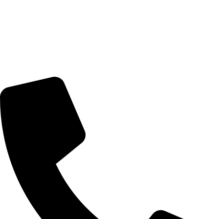
Ürünler
Stok Havlu
Stok Bornoz
Stok Yastık Kılıfı