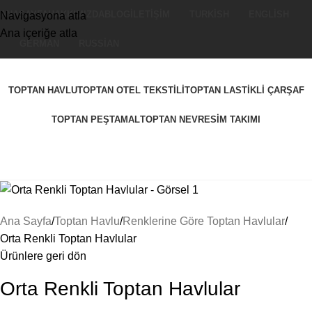
ANASAYFA
HAKKIMIZDA
BLOG
İLETIŞIM
TURKISH
ENGLISH
Navigasyona atla
Ana içeriğe atla
GERMAN
RUSSIAN
TOPTAN HAVLU
TOPTAN OTEL TEKSTILI
TOPTAN LASTIKLI ÇARŞAF
TOPTAN PEŞTAMAL
TOPTAN NEVRESIM TAKIMI
Ana Sayfa
Toptan Havlu
Renklerine Göre Toptan Havlular
Orta Renkli Toptan Havlular
Ürünlere geri dön
Orta Renkli Toptan Havlular