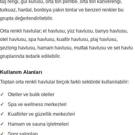
taş rengi, gül kurusu, orta ton pembe, orta ton kahverengi,
turkuaz, hardal, bordoya yakın tonlar ve benzeri renkler bu
grupta değerlendirilebilir.
Orta renkli havlular; el havlusu, yüz havlusu, banyo havlusu,
otel havlusu, spa havlusu, kuaför havlusu, plaj havlusu,
şezlong havlusu, hamam havlusu, mutfak havlusu ve set havlu
gruplarında tedarik edilebilir.
Kullanım Alanları
Toptan orta renkli havlular birçok farklı sektörde kullanılabilir:
✓
Oteller ve butik oteller
✓
Spa ve wellness merkezleri
✓
Kuaförler ve güzellik merkezleri
✓
Hamam ve sauna işletmeleri
✓
Spor salonları