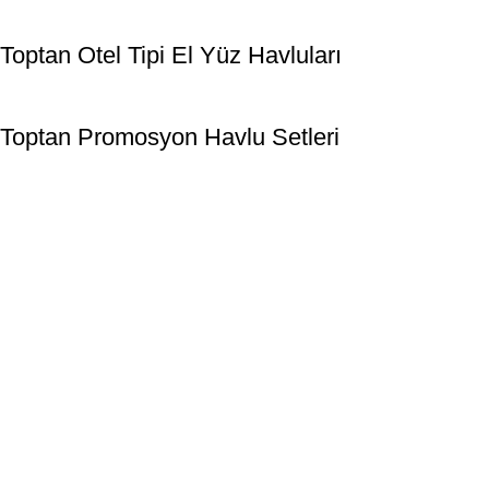
Toptan Otel Tipi El Yüz Havluları
Toptan Promosyon Havlu Setleri
2001 yılında Denizli’de kurulan Özay Tekstil, stok havlu,
bornoz, pike, nevresim, çarşaf, yastık, yorgan ve yatak örtüleri
gibi ürünlerin satışıyla sürekli gelişmeye devam etmektedir.
TOPTAN EV TEKSTİLİ
Denizli Toptan Havlu
Toptan Nevresim Takımı
Toptan Lastikli Çarşaf
Toptan Banyo Havluları
Toptan Mutfak Havluları