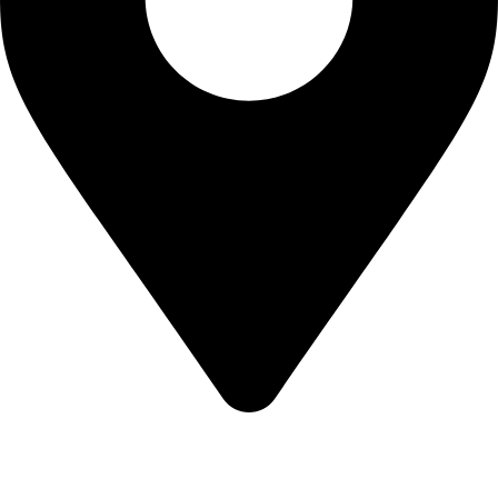
Eskihisar, 8025. Sk. No:2/A, 20020 Merkezefendi / Denizli,
Turkey
Özay Tekstil | Tüm Hakları Saklıdır © 2026
Medyaikon