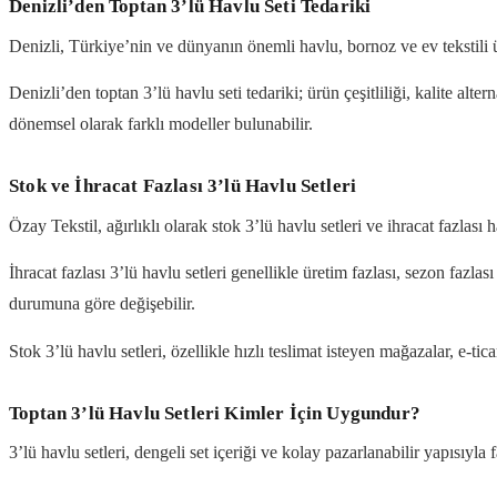
Denizli’den Toptan 3’lü Havlu Seti Tedariki
Denizli, Türkiye’nin ve dünyanın önemli havlu, bornoz ve ev tekstili ür
Denizli’den toptan 3’lü havlu seti tedariki; ürün çeşitliliği, kalite alter
dönemsel olarak farklı modeller bulunabilir.
Stok ve İhracat Fazlası 3’lü Havlu Setleri
Özay Tekstil, ağırlıklı olarak stok 3’lü havlu setleri ve ihracat fazlası h
İhracat fazlası 3’lü havlu setleri genellikle üretim fazlası, sezon fazla
durumuna göre değişebilir.
Stok 3’lü havlu setleri, özellikle hızlı teslimat isteyen mağazalar, e-ticar
Toptan 3’lü Havlu Setleri Kimler İçin Uygundur?
3’lü havlu setleri, dengeli set içeriği ve kolay pazarlanabilir yapısıyla 