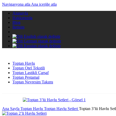
Navigasyona atla
Ana içeriğe atla
Anasayfa
Hakkımızda
Blog
İletişim
Toptan Havlu
Toptan Otel Tekstili
Toptan Lastikli Çarşaf
Toptan Peştamal
Toptan Nevresim Takımı
Ana Sayfa
Toptan Havlu
Toptan Havlu Setleri
Toptan 3’lü Havlu Setl