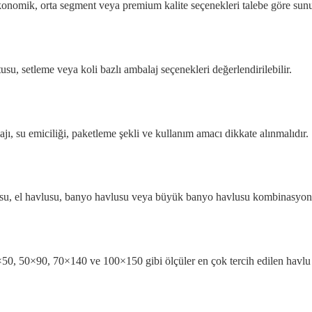
konomik, orta segment veya premium kalite seçenekleri talebe göre sunul
usu, setleme veya koli bazlı ambalaj seçenekleri değerlendirilebilir.
ajı, su emiciliği, paketleme şekli ve kullanım amacı dikkate alınmalıdır.
lusu, el havlusu, banyo havlusu veya büyük banyo havlusu kombinasyonu 
×50, 50×90, 70×140 ve 100×150 gibi ölçüler en çok tercih edilen havlu ö