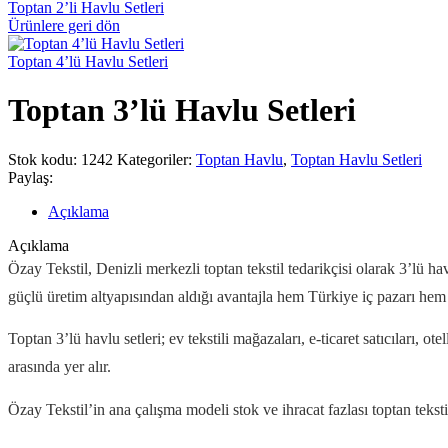
Toptan 2’li Havlu Setleri
Ürünlere geri dön
Toptan 4’lü Havlu Setleri
Toptan 3’lü Havlu Setleri
Stok kodu:
1242
Kategoriler:
Toptan Havlu
,
Toptan Havlu Setleri
Paylaş:
Açıklama
Açıklama
Özay Tekstil, Denizli merkezli toptan tekstil tedarikçisi olarak 3’lü hav
güçlü üretim altyapısından aldığı avantajla hem Türkiye iç pazarı hem d
Toptan 3’lü havlu setleri; ev tekstili mağazaları, e-ticaret satıcıları, ot
arasında yer alır.
Özay Tekstil’in ana çalışma modeli stok ve ihracat fazlası toptan teksti