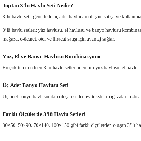
Toptan 3’lü Havlu Seti Nedir?
3’lü havlu seti; genellikle üç adet havludan oluşan, satışa ve kullanım
3’lü havlu setleri; yüz havlusu, el havlusu ve banyo havlusu kombinas
mağaza, e-ticaret, otel ve ihracat satışı için avantaj sağlar.
Yüz, El ve Banyo Havlusu Kombinasyonu
En çok tercih edilen 3’lü havlu setlerinden biri yüz havlusu, el havl
Üç Adet Banyo Havlusu Seti
Üç adet banyo havlusundan oluşan setler, ev tekstili mağazaları, e-ticare
Farklı Ölçülerde 3’lü Havlu Setleri
30×50, 50×90, 70×140, 100×150 gibi farklı ölçülerden oluşan 3’lü havlu