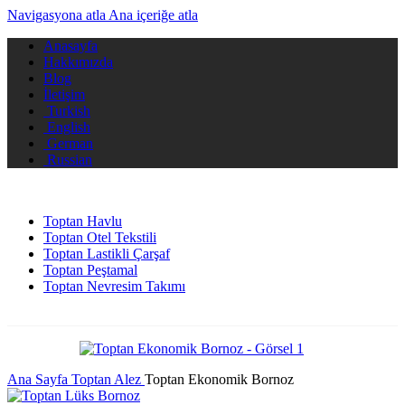
Navigasyona atla
Ana içeriğe atla
Anasayfa
Hakkımızda
Blog
İletişim
Turkish
English
German
Russian
Toptan Havlu
Toptan Otel Tekstili
Toptan Lastikli Çarşaf
Toptan Peştamal
Toptan Nevresim Takımı
Ana Sayfa
Toptan Alez
Toptan Ekonomik Bornoz