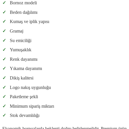
✓
Bornoz modeli
✓
Beden dağılımı
✓
Kumaş ve iplik yapısı
✓
Gramaj
✓
Su emiciliği
✓
Yumuşaklık
✓
Renk dayanımı
✓
Yıkama dayanımı
✓
Dikiş kalitesi
✓
Logo nakış uygunluğu
✓
Paketleme şekli
✓
Minimum sipariş miktarı
✓
Stok devamlılığı
Ekonomik bornozlarda beklenti doğru belirlenmelidir. Premium ürün