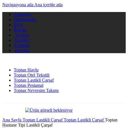
Navigasyona atla
Ana içeriğe atla
Anasayfa
Hakkımızda
Blog
İletişim
Turkish
English
German
Russian
Toptan Havlu
Toptan Otel Tekstili
Toptan Lastikli Çarşaf
Toptan Peştamal
Toptan Nevresim Takımı
Ana Sayfa
Toptan Lastikli Çarşaf
Toptan Lastikli Çarşaf
Toptan
Hastane Tipi Lastikli Çarşaf