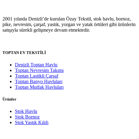
2001 yılında Denizli’de kurulan Özay Tekstil, stok havlu, bornoz,
pike, nevresim, çarşaf, yastık, yorgan ve yatak örtüleri gibi ürünlerin
satışıyla sürekli gelişmeye devam etmektedir.
TOPTAN EV TEKSTİLİ
Denizli Toptan Havlu
Toptan Nevresim Takımı
Toptan Lastikli Çarşaf
Toptan Banyo Havluları
Toptan Mutfak Havluları
Ürünler
Stok Havlu
Stok Bornoz
Stok Yastık Kılıfı