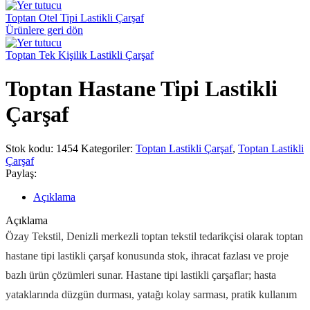
Toptan Otel Tipi Lastikli Çarşaf
Ürünlere geri dön
Toptan Tek Kişilik Lastikli Çarşaf
Toptan Hastane Tipi Lastikli
Çarşaf
Stok kodu:
1454
Kategoriler:
Toptan Lastikli Çarşaf
,
Toptan Lastikli
Çarşaf
Paylaş:
Açıklama
Açıklama
Özay Tekstil, Denizli merkezli toptan tekstil tedarikçisi olarak toptan
hastane tipi lastikli çarşaf konusunda stok, ihracat fazlası ve proje
bazlı ürün çözümleri sunar. Hastane tipi lastikli çarşaflar; hasta
yataklarında düzgün durması, yatağı kolay sarması, pratik kullanım