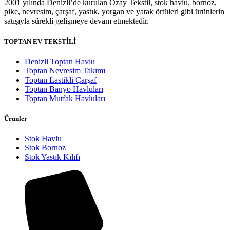
2001 yılında Denizli’de kurulan Özay Tekstil, stok havlu, bornoz,
pike, nevresim, çarşaf, yastık, yorgan ve yatak örtüleri gibi ürünlerin
satışıyla sürekli gelişmeye devam etmektedir.
TOPTAN EV TEKSTİLİ
Denizli Toptan Havlu
Toptan Nevresim Takımı
Toptan Lastikli Çarşaf
Toptan Banyo Havluları
Toptan Mutfak Havluları
Ürünler
Stok Havlu
Stok Bornoz
Stok Yastık Kılıfı