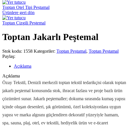
Toptan Otel Tipi Peştamal
Ürünlere geri dön
Toptan Çizgili Peştemal
Toptan Jakarlı Peştemal
Stok kodu:
1558
Kategoriler:
Toptan Peştamal
,
Toptan Peştamal
Paylaş:
Açıklama
Açıklama
Özay Tekstil, Denizli merkezli toptan tekstil tedarikçisi olarak toptan
jakarlı peştemal konusunda stok, ihracat fazlası ve proje bazlı ürün
çözümleri sunar. Jakarlı peştemaller; dokuma sırasında kumaş yapısı
içinde oluşan desenleri, şık görünümü, özel koleksiyonlara uygun
yapısı ve marka algısını güçlendiren dekoratif yüzeyiyle hamam,
spa, sauna, plaj, otel, ev tekstili, hediyelik ürün ve e-ticaret