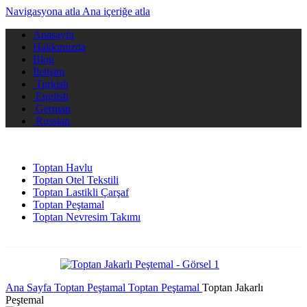
Navigasyona atla
Ana içeriğe atla
Anasayfa
Hakkımızda
Blog
İletişim
Turkish
English
German
Russian
Toptan Havlu
Toptan Otel Tekstili
Toptan Lastikli Çarşaf
Toptan Peştamal
Toptan Nevresim Takımı
Ana Sayfa
Toptan Peştamal
Toptan Peştamal
Toptan Jakarlı
Peştemal