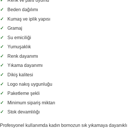
✓
Renk ve parti uyumu
✓
Beden dağılımı
✓
Kumaş ve iplik yapısı
✓
Gramaj
✓
Su emiciliği
✓
Yumuşaklık
✓
Renk dayanımı
✓
Yıkama dayanımı
✓
Dikiş kalitesi
✓
Logo nakış uygunluğu
✓
Paketleme şekli
✓
Minimum sipariş miktarı
✓
Stok devamlılığı
Profesyonel kullanımda kadın bornozun sık yıkamaya dayanıklı