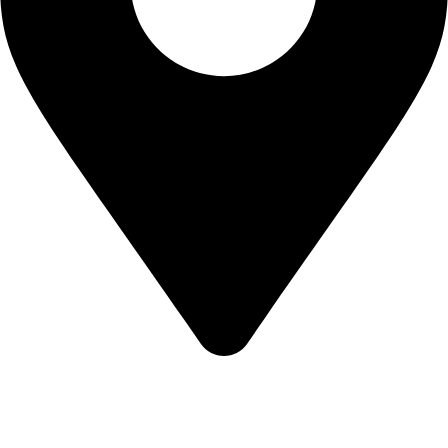
Eskihisar, 8025. Sk. No:2/A, 20020 Merkezefendi / Denizli,
Turkey
Özay Tekstil | Tüm Hakları Saklıdır © 2026
Medyaikon