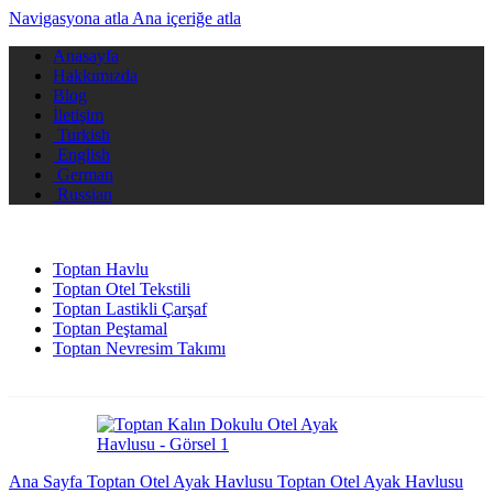
Navigasyona atla
Ana içeriğe atla
Anasayfa
Hakkımızda
Blog
İletişim
Turkish
English
German
Russian
Toptan Havlu
Toptan Otel Tekstili
Toptan Lastikli Çarşaf
Toptan Peştamal
Toptan Nevresim Takımı
Ana Sayfa
Toptan Otel Ayak Havlusu
Toptan Otel Ayak Havlusu