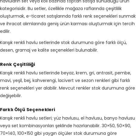
havluların set veya koli bazında toptan satışa sunulduğu ürün
kategorisidir. Bu setler, özellikle mağaza raflarında çeşitlilik
oluşturmak, e-ticaret satışlarında farklı renk seçenekleri sunmak
ve ihracat alımlarında geniş ürün karması oluşturmak için tercih
edilir.
Karışık renkli havlu setlerinde stok durumuna göre farklı ölçü,
desen, gramaj ve kalite seçenekleri bulunabilir.
Renk Çeşitliliği
Karışık renkli havlu setlerinde beyaz, krem, gri, antrasit, pembe,
mavi, yeşil, bej, kahverengi, lacivert ve sezon renkleri gibi farklı
renk seçenekleri yer alabilir. Mevcut renkler stok durumuna göre
değişebilir.
Farklı Ölçü Seçenekleri
Karışık renkli havlu setleri; yüz havlusu, el havlusu, banyo havlusu
veya set kombinasyonları şeklinde hazırlanabilir. 30×50, 50×90,
70×140, 100×150 gibi yaygın ölçüler stok durumuna göre