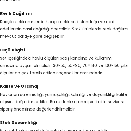
Renk Dağılımı
Karışık renkli ürünlerde hangi renklerin bulunduğu ve renk
adetlerinin nasıl dağıldığı önemlidir. Stok ürünlerde renk dağılımı
mevcut partiye göre değişebilir.
Ölçü Bilgisi
Set içeriğindeki havlu ölçüleri satış kanalına ve kullanım
amacına uygun olmalıdır. 30×50, 50×90, 70×140 ve 100×150 gibi
ölçüler en çok tercih edilen seçenekler arasındadır.
Kalite ve Gramaj
Havlunun su emiciliği, yumuşaklığı, kalınlığı ve dayanıklılığı kalite
algısını doğrudan etkiler. Bu nedenle gramaj ve kalite seviyesi
sipariş öncesinde değerlendirilmelidir.
Stok Devamlılığı
İhracat fazlası ve stok ürünlerde aynı renk ve modelin