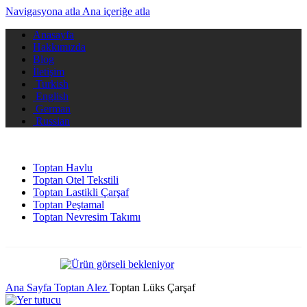
Navigasyona atla
Ana içeriğe atla
Anasayfa
Hakkımızda
Blog
İletişim
Turkish
English
German
Russian
Toptan Havlu
Toptan Otel Tekstili
Toptan Lastikli Çarşaf
Toptan Peştamal
Toptan Nevresim Takımı
Ana Sayfa
Toptan Alez
Toptan Lüks Çarşaf