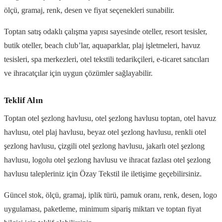
ölçü, gramaj, renk, desen ve fiyat seçenekleri sunabilir.
Toptan satış odaklı çalışma yapısı sayesinde oteller, resort tesisler,
butik oteller, beach club’lar, aquaparklar, plaj işletmeleri, havuz
tesisleri, spa merkezleri, otel tekstili tedarikçileri, e-ticaret satıcıları
ve ihracatçılar için uygun çözümler sağlayabilir.
Teklif Alın
Toptan otel şezlong havlusu, otel şezlong havlusu toptan, otel havuz
havlusu, otel plaj havlusu, beyaz otel şezlong havlusu, renkli otel
şezlong havlusu, çizgili otel şezlong havlusu, jakarlı otel şezlong
havlusu, logolu otel şezlong havlusu ve ihracat fazlası otel şezlong
havlusu talepleriniz için Özay Tekstil ile iletişime geçebilirsiniz.
Güncel stok, ölçü, gramaj, iplik türü, pamuk oranı, renk, desen, logo
uygulaması, paketleme, minimum sipariş miktarı ve toptan fiyat