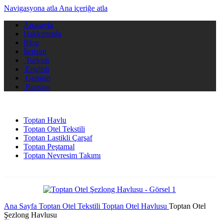
Navigasyona atla
Ana içeriğe atla
Anasayfa
Hakkımızda
Blog
İletişim
Turkish
English
German
Russian
Toptan Havlu
Toptan Otel Tekstili
Toptan Lastikli Çarşaf
Toptan Peştamal
Toptan Nevresim Takımı
Ana Sayfa
Toptan Otel Tekstili
Toptan Otel Havlusu
Toptan Otel
Şezlong Havlusu