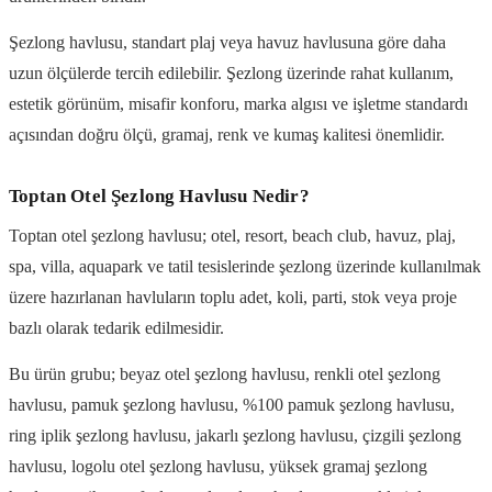
Şezlong havlusu, standart plaj veya havuz havlusuna göre daha
uzun ölçülerde tercih edilebilir. Şezlong üzerinde rahat kullanım,
estetik görünüm, misafir konforu, marka algısı ve işletme standardı
açısından doğru ölçü, gramaj, renk ve kumaş kalitesi önemlidir.
Toptan Otel Şezlong Havlusu Nedir?
Toptan otel şezlong havlusu; otel, resort, beach club, havuz, plaj,
spa, villa, aquapark ve tatil tesislerinde şezlong üzerinde kullanılmak
üzere hazırlanan havluların toplu adet, koli, parti, stok veya proje
bazlı olarak tedarik edilmesidir.
Bu ürün grubu; beyaz otel şezlong havlusu, renkli otel şezlong
havlusu, pamuk şezlong havlusu, %100 pamuk şezlong havlusu,
ring iplik şezlong havlusu, jakarlı şezlong havlusu, çizgili şezlong
havlusu, logolu otel şezlong havlusu, yüksek gramaj şezlong