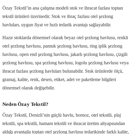
Özay Tekstil’in ana çalışma modeli stok ve ihracat fazlası toptan
tekstil ürünleri üzerinedir. Stok ve ihraç fazlası otel şezlong
havluları, uygun fiyat ve hızlı tedarik avantajı sağlayabilir.
Hazır stoklarda dönemsel olarak beyaz otel şezlong havlusu, renkli
otel şezlong havlusu, pamuk şezlong havlusu, ring iplik şezlong
havlusu, open end şezlong havlusu, jakarlı şezlong havlusu, çizgili
şezlong havlusu, spa şezlong havlusu, logolu şezlong havlusu veya
ihracat fazlası şezlong havluları bulunabilir. Stok ürünlerde ölçü,
gramaj, kalite, renk, desen, etiket, adet ve paketleme bilgileri
dönemsel olarak değişebilir.
Neden Özay Tekstil?
Özay Tekstil, Denizli’nin güçlü havlu, bornoz, otel tekstili, plaj
tekstili, spa tekstili, hamam tekstili ve ihracat üretim altyapısından
aldığı avantajla toptan otel şezlong havlusu tedarikinde farklı kalite,