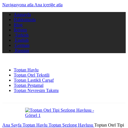
Navigasyona atla
Ana içeriğe atla
Anasayfa
Hakkımızda
Blog
İletişim
Turkish
English
German
Russian
Toptan Havlu
Toptan Otel Tekstili
Toptan Lastikli Çarşaf
Toptan Peştamal
Toptan Nevresim Takımı
Ana Sayfa
Toptan Havlu
Toptan Şezlong Havlusu
Toptan Otel Tipi