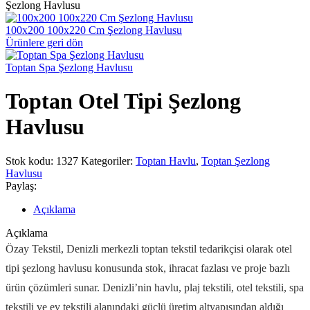
Şezlong Havlusu
100x200 100x220 Cm Şezlong Havlusu
Ürünlere geri dön
Toptan Spa Şezlong Havlusu
Toptan Otel Tipi Şezlong
Havlusu
Stok kodu:
1327
Kategoriler:
Toptan Havlu
,
Toptan Şezlong
Havlusu
Paylaş:
Açıklama
Açıklama
Özay Tekstil, Denizli merkezli toptan tekstil tedarikçisi olarak otel
tipi şezlong havlusu konusunda stok, ihracat fazlası ve proje bazlı
ürün çözümleri sunar. Denizli’nin havlu, plaj tekstili, otel tekstili, spa
tekstili ve ev tekstili alanındaki güçlü üretim altyapısından aldığı