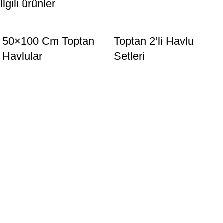
İlgili ürünler
50×100 Cm Toptan
Toptan 2’li Havlu
Havlular
Setleri
2001 yılında Denizli’de kurulan Özay Tekstil, stok havlu,
bornoz, pike, nevresim, çarşaf, yastık, yorgan ve yatak örtüleri
gibi ürünlerin satışıyla sürekli gelişmeye devam etmektedir.