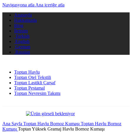
Navigasyona atla
Ana içeriğe atla
Anasayfa
Hakkımızda
Blog
İletişim
Turkish
English
German
Russian
Toptan Havlu
Toptan Otel Tekstili
Toptan Lastikli Çarşaf
Toptan Peştamal
Toptan Nevresim Takımı
Ana Sayfa
Toptan Havlu Bornoz Kumaşı
Toptan Havlu Bornoz
Kumaşı
Toptan Yüksek Gramaj Havlu Bornoz Kumaşı