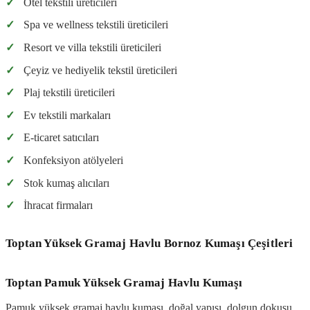
✓
Otel tekstili üreticileri
✓
Spa ve wellness tekstili üreticileri
✓
Resort ve villa tekstili üreticileri
✓
Çeyiz ve hediyelik tekstil üreticileri
✓
Plaj tekstili üreticileri
✓
Ev tekstili markaları
✓
E-ticaret satıcıları
✓
Konfeksiyon atölyeleri
✓
Stok kumaş alıcıları
✓
İhracat firmaları
Toptan Yüksek Gramaj Havlu Bornoz Kumaşı Çeşitleri
Toptan Pamuk Yüksek Gramaj Havlu Kumaşı
Pamuk yüksek gramaj havlu kumaşı, doğal yapısı, dolgun dokusu