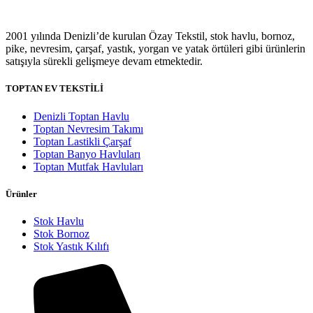
2001 yılında Denizli’de kurulan Özay Tekstil, stok havlu, bornoz,
pike, nevresim, çarşaf, yastık, yorgan ve yatak örtüleri gibi ürünlerin
satışıyla sürekli gelişmeye devam etmektedir.
TOPTAN EV TEKSTİLİ
Denizli Toptan Havlu
Toptan Nevresim Takımı
Toptan Lastikli Çarşaf
Toptan Banyo Havluları
Toptan Mutfak Havluları
Ürünler
Stok Havlu
Stok Bornoz
Stok Yastık Kılıfı