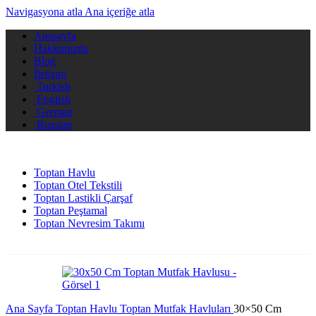
Navigasyona atla
Ana içeriğe atla
Anasayfa
Hakkımızda
Blog
İletişim
Turkish
English
German
Russian
Toptan Havlu
Toptan Otel Tekstili
Toptan Lastikli Çarşaf
Toptan Peştamal
Toptan Nevresim Takımı
Ana Sayfa
Toptan Havlu
Toptan Mutfak Havluları
30×50 Cm