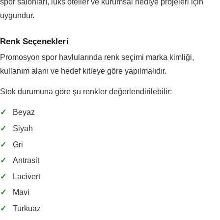
spor salonları, lüks oteller ve kurumsal hediye projeleri için
uygundur.
Renk Seçenekleri
Promosyon spor havlularında renk seçimi marka kimliği,
kullanım alanı ve hedef kitleye göre yapılmalıdır.
Stok durumuna göre şu renkler değerlendirilebilir:
✓
Beyaz
✓
Siyah
✓
Gri
✓
Antrasit
✓
Lacivert
✓
Mavi
✓
Turkuaz