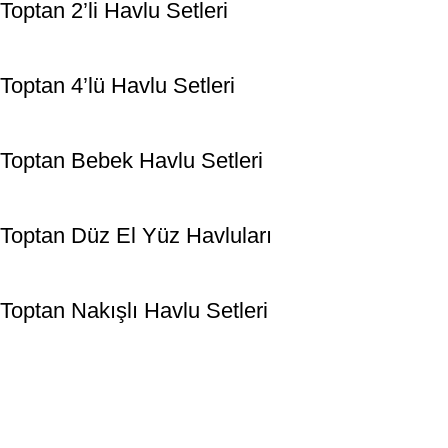
Toptan 2’li Havlu Setleri
Toptan 4’lü Havlu Setleri
Toptan Bebek Havlu Setleri
Toptan Düz El Yüz Havluları
Toptan Nakışlı Havlu Setleri
2001 yılında Denizli’de kurulan Özay Tekstil, stok havlu,
bornoz, pike, nevresim, çarşaf, yastık, yorgan ve yatak örtüleri
gibi ürünlerin satışıyla sürekli gelişmeye devam etmektedir.