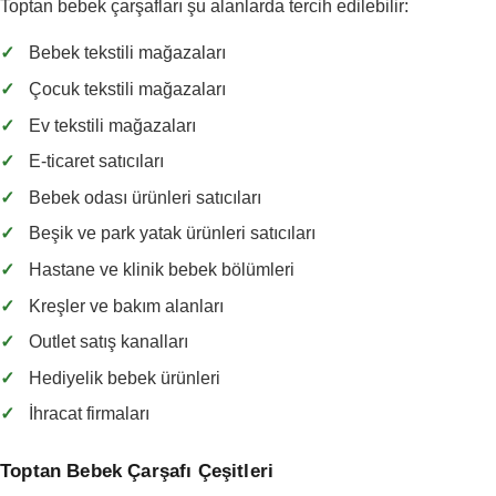
Toptan bebek çarşafları şu alanlarda tercih edilebilir:
✓
Bebek tekstili mağazaları
✓
Çocuk tekstili mağazaları
✓
Ev tekstili mağazaları
✓
E-ticaret satıcıları
✓
Bebek odası ürünleri satıcıları
✓
Beşik ve park yatak ürünleri satıcıları
✓
Hastane ve klinik bebek bölümleri
✓
Kreşler ve bakım alanları
✓
Outlet satış kanalları
✓
Hediyelik bebek ürünleri
✓
İhracat firmaları
Toptan Bebek Çarşafı Çeşitleri