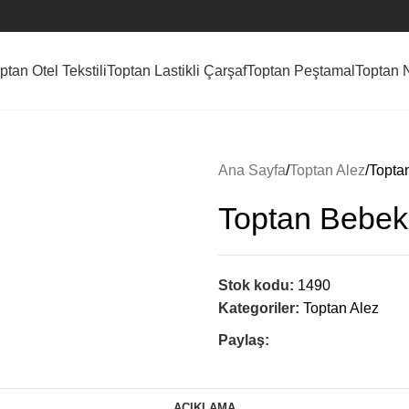
ptan Otel Tekstili
Toptan Lastikli Çarşaf
Toptan Peştamal
Toptan 
Ana Sayfa
Toptan Alez
Topta
Toptan Bebek
Stok kodu:
1490
Kategoriler:
Toptan Alez
Paylaş:
AÇIKLAMA