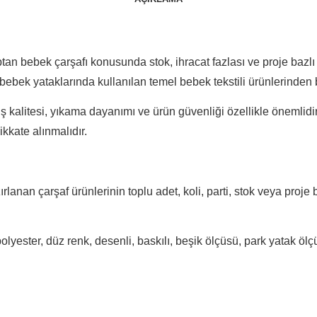
toptan bebek çarşafı konusunda stok, ihracat fazlası ve proje bazl
ebek yataklarında kullanılan temel bebek tekstili ürünlerinden bi
alitesi, yıkama dayanımı ve ürün güvenliği özellikle önemlidir.
kkate alınmalıdır.
anan çarşaf ürünlerinin toplu adet, koli, parti, stok veya proje 
lyester, düz renk, desenli, baskılı, beşik ölçüsü, park yatak öl