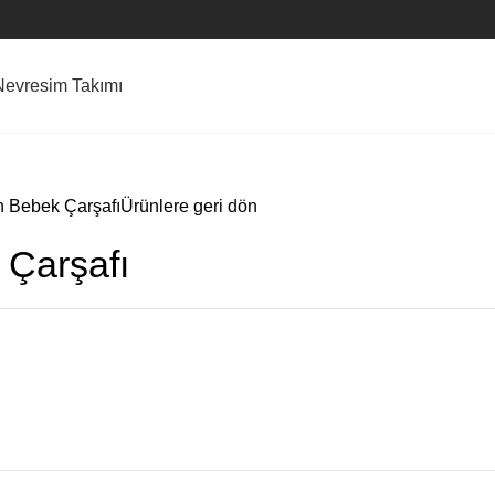
Nevresim Takımı
n Bebek Çarşafı
Ürünlere geri dön
 Çarşafı