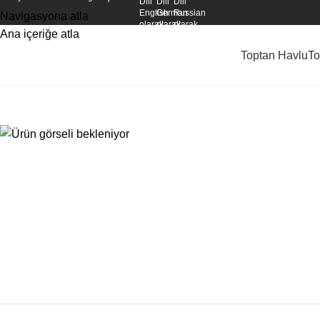
Navigasyona atla
Ana içeriğe atla
Toptan Havlu
To