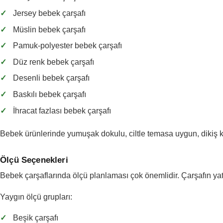
✓
Jersey bebek çarşafı
✓
Müslin bebek çarşafı
✓
Pamuk-polyester bebek çarşafı
✓
Düz renk bebek çarşafı
✓
Desenli bebek çarşafı
✓
Baskılı bebek çarşafı
✓
İhracat fazlası bebek çarşafı
Bebek ürünlerinde yumuşak dokulu, ciltle temasa uygun, dikiş ka
Ölçü Seçenekleri
Bebek çarşaflarında ölçü planlaması çok önemlidir. Çarşafın yata
Yaygın ölçü grupları:
✓
Beşik çarşafı