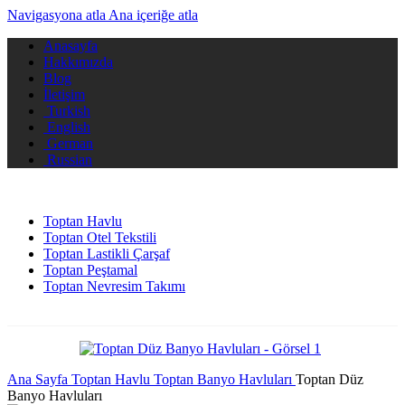
Navigasyona atla
Ana içeriğe atla
Anasayfa
Hakkımızda
Blog
İletişim
Turkish
English
German
Russian
Toptan Havlu
Toptan Otel Tekstili
Toptan Lastikli Çarşaf
Toptan Peştamal
Toptan Nevresim Takımı
Ana Sayfa
Toptan Havlu
Toptan Banyo Havluları
Toptan Düz
Banyo Havluları