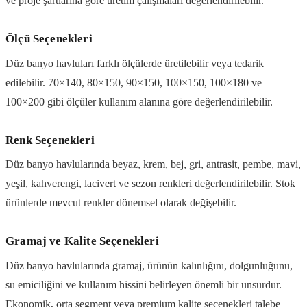
ve proje şartlarına göre üretim çalışmaları değerlendirilebilir.
Ölçü Seçenekleri
Düz banyo havluları farklı ölçülerde üretilebilir veya tedarik
edilebilir. 70×140, 80×150, 90×150, 100×150, 100×180 ve
100×200 gibi ölçüler kullanım alanına göre değerlendirilebilir.
Renk Seçenekleri
Düz banyo havlularında beyaz, krem, bej, gri, antrasit, pembe, mavi,
yeşil, kahverengi, lacivert ve sezon renkleri değerlendirilebilir. Stok
ürünlerde mevcut renkler dönemsel olarak değişebilir.
Gramaj ve Kalite Seçenekleri
Düz banyo havlularında gramaj, ürünün kalınlığını, dolgunluğunu,
su emiciliğini ve kullanım hissini belirleyen önemli bir unsurdur.
Ekonomik, orta segment veya premium kalite seçenekleri talebe