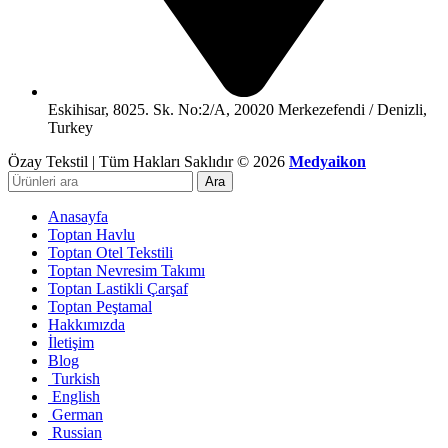
Eskihisar, 8025. Sk. No:2/A, 20020 Merkezefendi / Denizli,
Turkey
Özay Tekstil | Tüm Hakları Saklıdır © 2026
Medyaikon
Ara
Anasayfa
Toptan Havlu
Toptan Otel Tekstili
Toptan Nevresim Takımı
Toptan Lastikli Çarşaf
Toptan Peştamal
Hakkımızda
İletişim
Blog
Turkish
English
German
Russian