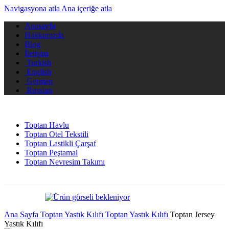
Navigasyona atla
Ana içeriğe atla
Anasayfa
Hakkımızda
Blog
İletişim
Turkish
English
German
Russian
Toptan Havlu
Toptan Otel Tekstili
Toptan Lastikli Çarşaf
Toptan Peştamal
Toptan Nevresim Takımı
Ana Sayfa
Toptan Yastık Kılıfı
Toptan Yastık Kılıfı
Toptan Jersey
Yastık Kılıfı