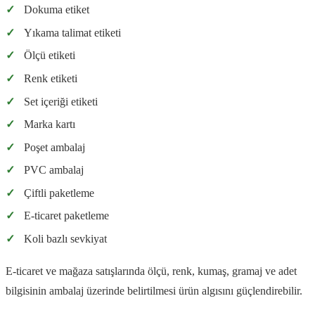
✓
Dokuma etiket
✓
Yıkama talimat etiketi
✓
Ölçü etiketi
✓
Renk etiketi
✓
Set içeriği etiketi
✓
Marka kartı
✓
Poşet ambalaj
✓
PVC ambalaj
✓
Çiftli paketleme
✓
E-ticaret paketleme
✓
Koli bazlı sevkiyat
E-ticaret ve mağaza satışlarında ölçü, renk, kumaş, gramaj ve adet
bilgisinin ambalaj üzerinde belirtilmesi ürün algısını güçlendirebilir.