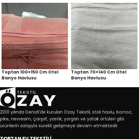
Toptan 100×150 Cm Otel
Toptan 70×140 Cm Otel
Banyo Havlusu
Banyo Havlusu
2001 yılında Denizli’de kurulan Özay Tekstil, stok havlu, bornoz,
pike, nevresim, çarşaf, yastık, yorgan ve yatak örtüleri gibi
ürünlerin satışıyla sürekli gelişmeye devam etmektedir.
TOPTAN EV TEKSTİLİ