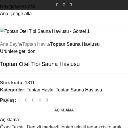
Navigasyona atla
Ana içeriğe atla
Ana Sayfa
Toptan Havlu
Toptan Sauna Havlusu
Ürünlere geri dön
Toptan Otel Tipi Sauna Havlusu
Stok kodu:
1311
Kategoriler:
Toptan Havlu
,
Toptan Sauna Havlusu
Paylaş:
AÇIKLAMA
Açıklama
Özay Tekstil, Denizli merkezli toptan tekstil tedarikçisi olarak