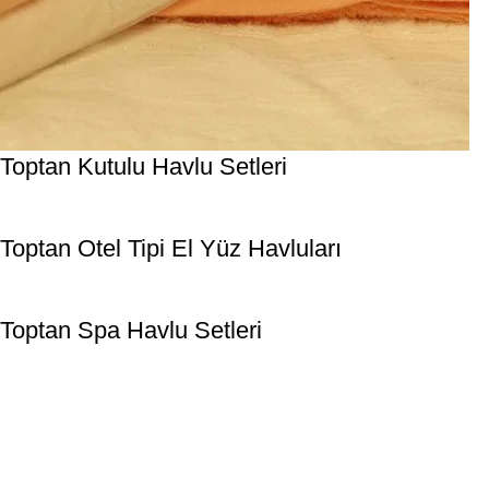
Toptan Kutulu Havlu Setleri
Toptan Otel Tipi El Yüz Havluları
Toptan Spa Havlu Setleri
2001 yılında Denizli’de kurulan Özay Tekstil, stok havlu,
bornoz, pike, nevresim, çarşaf, yastık, yorgan ve yatak örtüleri
gibi ürünlerin satışıyla sürekli gelişmeye devam etmektedir.