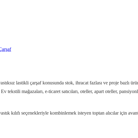
Çarşaf
stıksız lastikli çarşaf konusunda stok, ihracat fazlası ve proje bazlı ürün 
 tekstili mağazaları, e-ticaret satıcıları, oteller, apart oteller, pansiyonla
yastık kılıfı seçenekleriyle kombinlemek isteyen toptan alıcılar için av