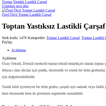
Toptan Yastıklı Lastikli Çarşaf
Ürünlere geri dön
Özel Ölçü Toptan Lastikli Çarşaf
Toptan Yastıksız Lastikli Çarşaf
Stok kodu:
1476
Kategoriler:
Toptan Lastikli Çarşaf
,
Toptan Lastikli 
Paylaş:
Açıklama
Açıklama
Özay Tekstil, Denizli merkezli toptan tekstil tedarikçisi olarak toptan ya
ihtiyacı olan alıcılar için pratik, ekonomik ve esnek bir ürün grubudur. Ev
için değerlendirilebilir.
Yastık kılıfı içermeyen bu ürün grubu, çarşafı ayrı satmak veya farklı 
hem ekonomik hem de premium segmentte sunulabilir.