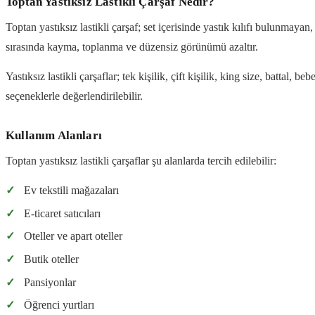
Toptan Yastıksız Lastikli Çarşaf Nedir?
Toptan yastıksız lastikli çarşaf; set içerisinde yastık kılıfı bulunmayan
sırasında kayma, toplanma ve düzensiz görünümü azaltır.
Yastıksız lastikli çarşaflar; tek kişilik, çift kişilik, king size, battal
seçeneklerle değerlendirilebilir.
Kullanım Alanları
Toptan yastıksız lastikli çarşaflar şu alanlarda tercih edilebilir:
✓
Ev tekstili mağazaları
✓
E-ticaret satıcıları
✓
Oteller ve apart oteller
✓
Butik oteller
✓
Pansiyonlar
✓
Öğrenci yurtları