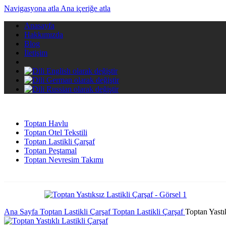
Navigasyona atla
Ana içeriğe atla
Anasayfa
Hakkımızda
Blog
İletişim
Toptan Havlu
Toptan Otel Tekstili
Toptan Lastikli Çarşaf
Toptan Peştamal
Toptan Nevresim Takımı
Ana Sayfa
Toptan Lastikli Çarşaf
Toptan Lastikli Çarşaf
Toptan Yastık