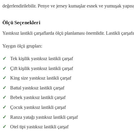
değerlendirilebilir. Penye ve jersey kumaşlar esnek ve yumuşak yapısı
Ölçü Seçenekleri
Yastıksız lastikli çarşaflarda ölçü planlaması önemlidir. Lastikli çarşa
Yaygın ölçü grupları:
✓
Tek kişilik yastıksız lastikli çarşaf
✓
Çift kişilik yastıksız lastikli çarşaf
✓
King size yastıksız lastikli çarşaf
✓
Battal yastıksız lastikli çarşaf
✓
Bebek yastıksız lastikli çarşaf
✓
Çocuk yastıksız lastikli çarşaf
✓
Ranza yatağı yastıksız lastikli çarşaf
✓
Otel tipi yastıksız lastikli çarşaf