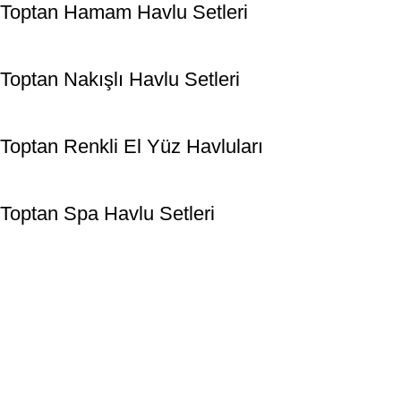
Toptan Hamam Havlu Setleri
Toptan Nakışlı Havlu Setleri
Toptan Renkli El Yüz Havluları
Toptan Spa Havlu Setleri
2001 yılında Denizli’de kurulan Özay Tekstil, stok havlu,
bornoz, pike, nevresim, çarşaf, yastık, yorgan ve yatak örtüleri
gibi ürünlerin satışıyla sürekli gelişmeye devam etmektedir.
TOPTAN EV TEKSTİLİ